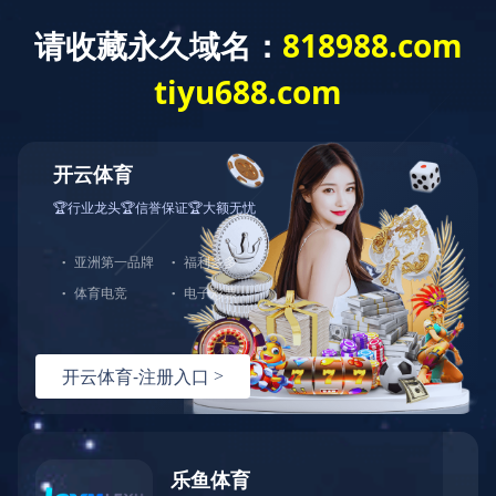
导航
中华菜系
INDUSTRIAL DEVELOPMENT
当前位置：
网站首页
>
产品展示
>
中华菜系
中华菜系