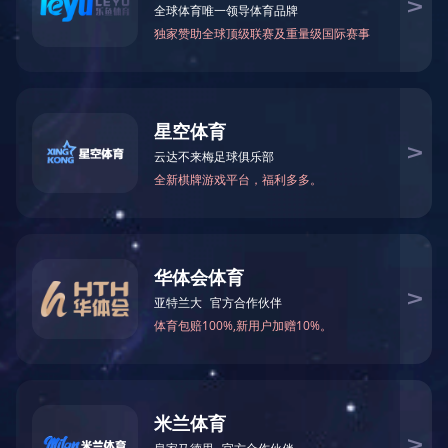
腐乳肉
在线预约
联系我们
产品介绍
上一篇：红烧肉
没有了