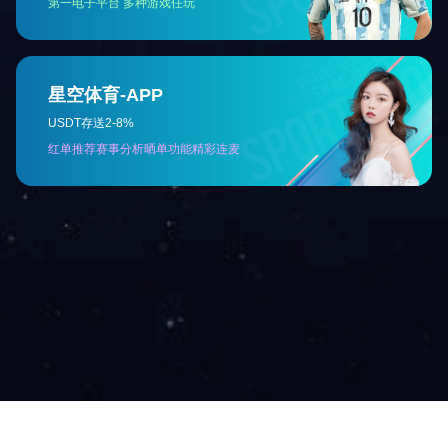
地址：河南洛阳工业园区秦岭西路18号
乘车路线： 乘坐45路;61路;73路到杨冢东下车
客服中心： 0379-62221555
友情链接：
版权所有：wending问鼎官方在线入口 备案号：
豫ICP备13000528号-1
豫公网安备 41030302000301号
乐鱼平台_乐鱼（中国）一站式服务平台
|
乐鱼网页版页面登录
|
乐动网页版登录入口
|
华体平台
|
乐鱼网页版登录入口
|
乐鱼网
页版登录页面
|
星空官方端网站登录入口
|
星空app登录入口
|
乐
鱼网站
|
电话
短信
地图
刷新