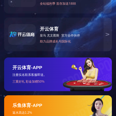
热门产品
调理狮子头
梅菜扣肉