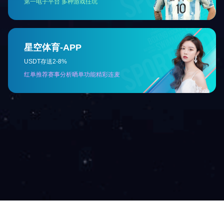
地址：河南洛阳工业园区秦岭西路18号
乘车路线： 乘坐45路;61路;73路到杨冢东下车
客服中心： 0379-62221555
友情链接：
版权所有：wending问鼎官方在线入口 备案号：
豫ICP备13000528号-1
豫公网安备 41030302000301号
乐鱼平台_乐鱼（中国）一站式服务平台
|
乐鱼网页版页面登录
|
乐动网页版登录入口
|
华体平台
|
乐鱼网页版登录入口
|
乐鱼网
页版登录页面
|
星空官方端网站登录入口
|
星空app登录入口
|
乐
鱼网站
|
电话
短信
地图
刷新