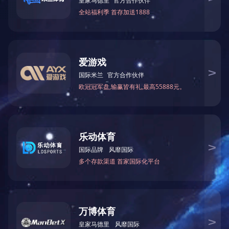
调理狮子头
梅菜扣肉
红烧肉
腐乳肉